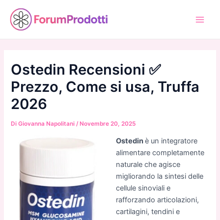
Vai
al
Main
contenuto
Men
Ostedin Recensioni ✅
Prezzo, Come si usa, Truffa
2026
Di
Giovanna Napolitani
/
Novembre 20, 2025
Ostedin
è un integratore
alimentare completamente
naturale che agisce
migliorando la sintesi delle
cellule sinoviali e
rafforzando articolazioni,
cartilagini, tendini e