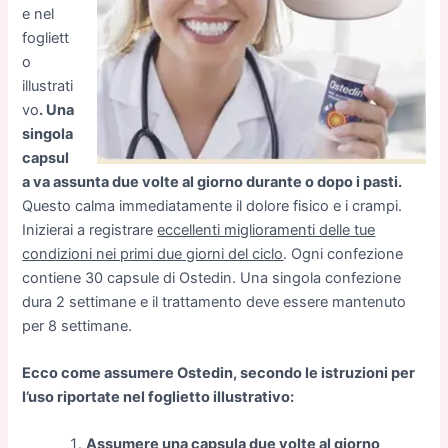
e nel
fogliett
o
illustrati
vo
. Una
singola
capsul
a va assunta due volte al giorno durante o dopo i pasti.
Questo calma immediatamente il dolore fisico e i crampi.
Inizierai a registrare
eccellenti miglioramenti delle tue
condizioni nei primi due giorni del ciclo
. Ogni confezione
contiene 30 capsule di Ostedin. Una singola confezione
dura 2 settimane e il trattamento deve essere mantenuto
per 8 settimane.
Ecco come assumere Ostedin, secondo le istruzioni per
l’uso riportate nel foglietto illustrativo:
Assumere una capsula due volte al giorno