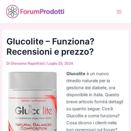
Vai
al
Main
contenuto
Men
Glucolite – Funziona?
Recensioni e prezzo?
Di
Giovanna Napolitani
/
Luglio 25, 2024
Glucolite
è un nuovo
rimedio naturale per la
gestione del diabete, ora
disponibile in Italia. Questo
breve articolo fornirà dettagli
su quanto segue: Cos’è
Glucolite e come funziona?
Cosa dicono i clienti nelle
loro recensioni sul forum?