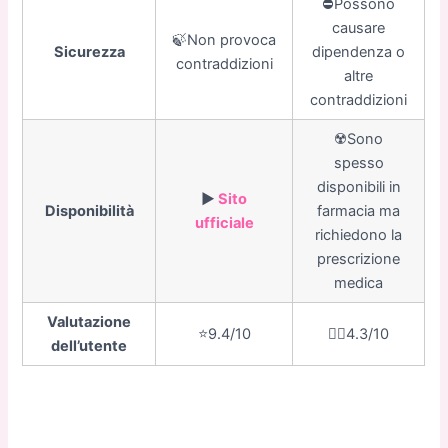
⛔️Possono
causare
🍃Non provoca
Sicurezza
dipendenza o
contraddizioni
altre
contraddizioni
☢️Sono
spesso
disponibili in
▶️
Sito
Disponibilità
farmacia ma
ufficiale
richiedono la
prescrizione
medica
Valutazione
⭐️9.4/10
👎🏼4.3/10
dell’utente