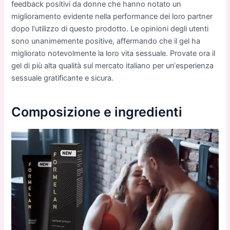
feedback
posit
ivi
da
donne
che
hanno
not
ato
un
miglior
amento
evid
ente
nella
performance
dei
loro
partner
dopo
l
‘util
izzo
di
questo
prod
otto
.
Le
opinion
i
degli
ut
enti
sono
unanim
emente
positive
,
a
ffer
mando
che
il
gel
ha
miglior
ato
not
ev
ol
mente
la
loro
vita
sess
uale
.
Prov
ate
ora
il
gel
di
più
alta
qual
ità
sul
merc
ato
italiano
per
un
‘
esper
ienza
sess
uale
grat
ific
ante
e
sic
ura
.
Composizione e ingredienti