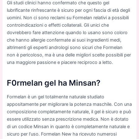
Gli studi clinici hanno confermato che questo gel
lubrificante rinfrescante è sicuro per ogni fascia di età degli
uomini. Non ci sono reclami su Formelan relativi a possibili
controindicazioni o effetti collaterali. Gli unici che
dovrebbero fare attenzione quando lo usano sono coloro
che hanno allergie confermate ai suoi ingredienti medi,
altrimenti gli esperti andrologi sono sicuri che Formelan
non è pericoloso, ma è una delle migliori scelte possibili per
una maggiore passione e piacere reciproco a letto.
F0rmelan gel ha Minsan?
Form
elan
è
un
gel
totalmente
natur
ale
stud
i
ato
app
osit
amente
per
miglior
are
la
pot
enza
mas
ch
ile
.
Con
una
compos
izione
completamente
natur
ale
,
il
gel
è
sic
uro
e
può
essere
util
izzato
senza
pres
cr
izione
med
ica
.
Non
è
dot
ato
di
un
cod
ice
M
ins
an
in
quanto
è
completamente
natur
ale
e
sic
uro
per
l
‘
uso
.
Form
elan
New ha
rice
v
uto
numeros
i