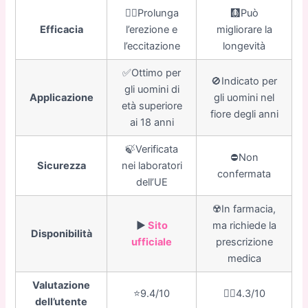
👍🏼Prolunga
🩻Può
Efficacia
l’erezione e
migliorare la
l’eccitazione
longevità
✅Ottimo per
🚫Indicato per
gli uomini di
Applicazione
gli uomini nel
età superiore
fiore degli anni
ai 18 anni
🍃Verificata
⛔️Non
Sicurezza
nei laboratori
confermata
dell’UE
☢️In farmacia,
▶️
Sito
ma richiede la
Disponibilità
ufficiale
prescrizione
medica
Valutazione
⭐️9.4/10
👎🏼4.3/10
dell’utente