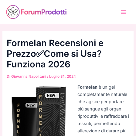
Vai
al
Main
contenuto
Men
Formelan Recensioni e
Prezzo✅Come si Usa?
Funziona 2026
Di
Giovanna Napolitani
/
Luglio 31, 2024
Formelan
è un gel
completamente naturale
che agisce per portare
più sangue agli organi
riproduttivi e raffreddare i
tessuti, permettendo
all’erezione di durare più