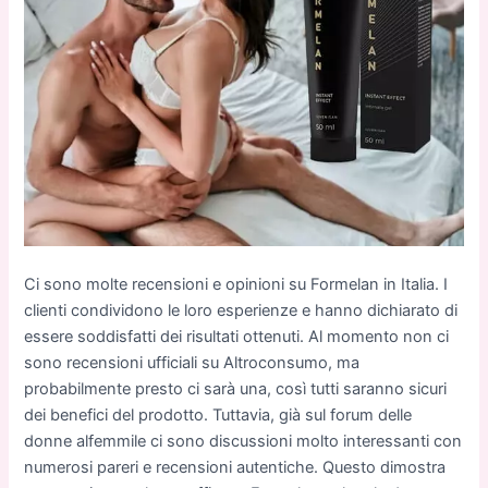
Ci
sono
mol
te
rec
ension
i
e
opinion
i
su
Formelan
in
Italia
.
I
client
i
con
div
id
ono
le
loro
esper
ien
ze
e
hanno
dich
iar
ato
di
essere
sod
dis
f
atti
dei
risult
ati
ot
ten
uti
.
Al
momento
non
ci
sono
rec
ension
i
u
ff
icial
i
su
Alt
ro
consum
o
,
ma
probabil
mente
prest
o
ci
sarà
una
,
così
tutti
sar
anno
sic
uri
dei
benefici
del
prod
otto
.
T
utt
avia
,
già
sul
forum
delle
donne
alf
em
mile
ci
sono
discussion
i
molto
interess
anti
con
numeros
i
par
eri
e
rec
ension
i
aut
entic
he
.
Quest
o
dim
o
stra