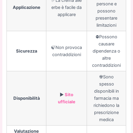
✅La crema alle
persone e
Applicazione
erbe è facile da
possono
applicare
presentare
limitazioni
⛔️Possono
causare
🍃Non provoca
Sicurezza
dipendenza o
contraddizioni
altre
contraddizioni
☢️Sono
spesso
disponibili in
▶️
Sito
Disponibilità
farmacia ma
ufficiale
richiedono la
prescrizione
medica
Valutazione