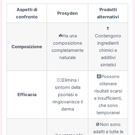
Aspetti di
Prodotti
Prosyden
confronto
alternativi
💊
☘️Ha una
Contengono
composizione
ingredienti
Composizione
completamente
chimici e
naturale
additivi
sintetici
🩻Possono
👍🏼Elimina i
ottenere
sintomi della
risultati scarsi
Efficacia
psoriasi e
e insufficienti,
ringiovanisce il
che sono
derma
temporanei
🚫Non sono
adatti a tutte le