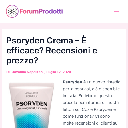
Vai
al
Main
contenuto
Men
Psoryden Crema – È
efficace? Recensioni e
prezzo?
Di
Giovanna Napolitani
/
Luglio 12, 2024
Psoryden
è un nuovo rimedio
per la psoriasi, già disponibile
in Italia. Scriviamo questo
articolo per informare i nostri
lettori su: Cos’è Psoryden e
come funziona? Ci sono
molte recensioni di clienti sui