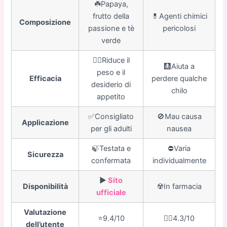
☘️Papaya,
frutto della
💊Agenti chimici
Composizione
passione e tè
pericolosi
verde
👍🏼Riduce il
🩻Aiuta a
peso e il
Efficacia
perdere qualche
desiderio di
chilo
appetito
✅Consigliato
🚫Mau causa
Applicazione
per gli adulti
nausea
🍃Testata e
⛔️Varia
Sicurezza
confermata
individualmente
▶️
Sito
Disponibilità
☢️In farmacia
ufficiale
Valutazione
⭐️9.4/10
👎🏼4.3/10
dell’utente