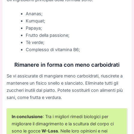
Ananas;
Kumquat;
Papaya;
Frutto della passione;
Tè verde;
Complesso di vitamina B6;
Rimanere in forma con meno carboidrati
Se vi assicurate di mangiare meno carboidrati, riuscirete a
mantenere un fisico snello e slanciato. Eliminate tutti gli
zuccheri inutili dal piatto. Potete sostituirli con alimenti più
sani, come frutta e verdura.
In conclusione
: Tra i migliori rimedi biologici per
migliorare il dimagrimento e la scultura del corpo ci
sono le gocce
W-Loss
. Nelle loro opinioni e nei