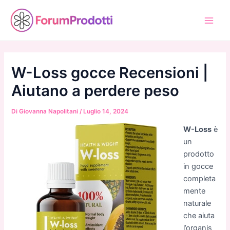
Vai
al
Main
contenuto
Men
W-Loss gocce Recensioni |
Aiutano a perdere peso
Di
Giovanna Napolitani
/
Luglio 14, 2024
W-Loss
è
un
prodotto
in gocce
completa
mente
naturale
che aiuta
l’organis