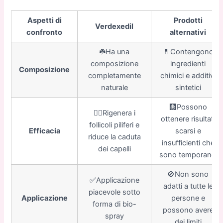
Aspetti di
Prodotti
Verdexedil
confronto
alternativi
☘️Ha una
💊Contengono
composizione
ingredienti
Composizione
completamente
chimici e additivi
naturale
sintetici
🩻Possono
👍🏼Rigenera i
ottenere risultati
follicoli piliferi e
Efficacia
scarsi e
riduce la caduta
insufficienti che
dei capelli
sono temporanei
🚫Non sono
✅Applicazione
adatti a tutte le
piacevole sotto
Applicazione
persone e
forma di bio-
possono avere
spray
dei limiti