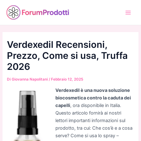
Vai
al
Main
contenuto
Men
Verdexedil Recensioni,
Prezzo, Come si usa, Truffa
2026
Di
Giovanna Napolitani
/
Febbraio 12, 2025
Verdexedil è una nuova soluzione
biocosmetica contro la caduta dei
capelli
, ora disponibile in Italia.
Questo articolo fornirà ai nostri
lettori importanti informazioni sul
prodotto, tra cui: Che cos’è e a cosa
serve? Come si usa lo spray –