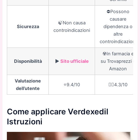
⛔️Possono
causare
🍃Non causa
Sicurezza
dipendenza o
controindicazioni
altre
controindicazioni
☢️In farmacia e
Disponibilità
▶️
Sito ufficiale
su Trovaprezzi e
Amazon
Valutazione
⭐️9.4/10
👎🏼4.3/10
dell’utente
Come applicare Verdexedil
Istruzioni