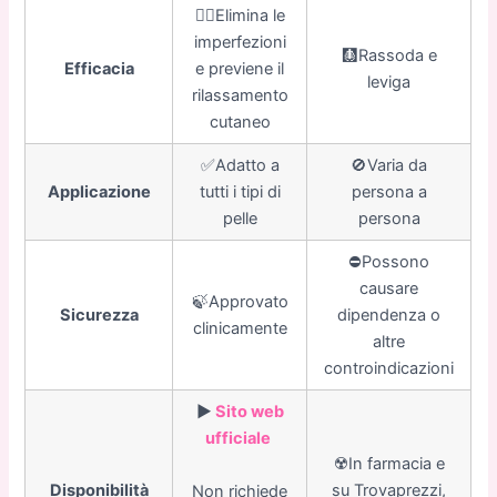
👍🏼Elimina le
imperfezioni
🩻Rassoda e
Efficacia
e previene il
leviga
rilassamento
cutaneo
✅Adatto a
🚫Varia da
Applicazione
tutti i tipi di
persona a
pelle
persona
⛔️Possono
causare
🍃Approvato
Sicurezza
dipendenza o
clinicamente
altre
controindicazioni
▶️
Sito web
ufficiale
☢️In farmacia e
Disponibilità
su Trovaprezzi,
Non richiede