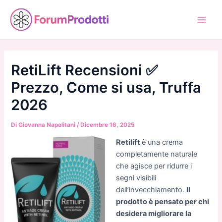
Vai
al
Main
contenuto
Men
RetiLift Recensioni ✅
Prezzo, Come si usa, Truffa
2026
Di
Giovanna Napolitani
/
Dicembre 16, 2025
Retilift
è una crema
completamente naturale
che agisce per ridurre i
segni visibili
dell’invecchiamento.
Il
prodotto è pensato per chi
desidera migliorare la