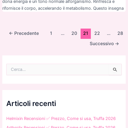
dona energia e un tono normale all’organismo. Rinfresca e
rifornisce il corpo, accelerando il metabolismo. Questo insegna
Paginazione
←
Precedente
1
…
20
21
22
…
28
articoli
Successivo
→
C
e
r
c
a
:
Articoli recenti
Helmixin Recensioni ✅ Prezzo, Come si usa, Truffa 2026
Arthrolix Recensioni ✅ Prezzo, Come si usa, Truffa 2026