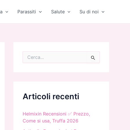
a
Parassiti
Salute
Su di noi
C
e
r
c
a
:
Articoli recenti
Helmixin Recensioni ✅ Prezzo,
Come si usa, Truffa 2026