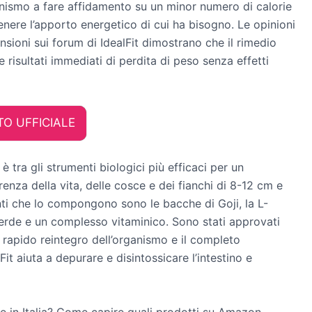
anismo a fare affidamento su un minor numero di calorie
enere l’apporto energetico di cui ha bisogno. Le opinioni
ensioni sui forum di IdealFit dimostrano che il rimedio
 risultati immediati di perdita di peso senza effetti
TO UFFICIALE
è tra gli strumenti biologici più efficaci per un
enza della vita, delle cosce e dei fianchi di 8-12 cm e
nti che lo compongono sono le bacche di Goji, la L-
 verde e un complesso vitaminico. Sono stati approvati
l rapido reintegro dell’organismo e il completo
it aiuta a depurare e disintossicare l’intestino e
e in Italia? Come capire quali prodotti su Amazon,