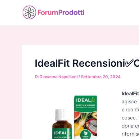
Vai
al
contenuto
IdealFit Recensioni✅
Di
Giovanna Napolitani
/
Settembre 20, 2024
IdealFit
agisce 
circonf
cosce. 
dona en
riforni