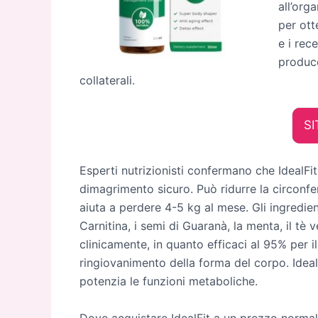
all’org
per ott
e i rec
produce
collaterali.
SI
Esperti nutrizionisti confermano che IdealFit 
dimagrimento sicuro. Può ridurre la circonfer
aiuta a perdere 4-5 kg al mese. Gli ingredie
Carnitina, i semi di Guaranà, la menta, il tè
clinicamente, in quanto efficaci al 95% per i
ringiovanimento della forma del corpo. IdealF
potenzia le funzioni metaboliche.
Dove acquistare IdealFit a un prezzo normal