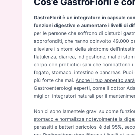
Cos’è GastroFloril e c
GastroFloril è un integratore in capsule c
funzioni digestive e aumentare i livelli di 
per le persone che soffrono di disturbi gastri
approfonditi, che hanno coinvolto 49.000 pa
alleviare i sintomi della sindrome dell’intesti
flatulenza, diarrea, indigestione, mal di sto
corpo con probiotici sani che combattono i ba
fegato, stomaco, intestino e pancreas. Puoi 
più forte che mai.
Anche il tuo appetito sarà
Gastroenterologi esperti, come il dottor Ad
migliori integratori naturali per il mantenime
Non ci sono lamentele gravi su come funzion
stomaco e normalizza notevolmente la dige
parassiti e batteri pericolosi è del 95%, seco
per l’indigestione riequilibrano i livelli di su