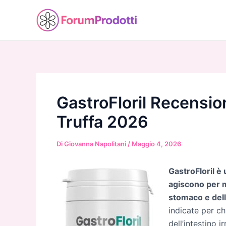
Vai
al
contenuto
GastroFloril Recensio
Truffa 2026
Di
Giovanna Napolitani
/
Maggio 4, 2026
GastroFloril è
agiscono per m
stomaco e dell
indicate per ch
dell’intestino 