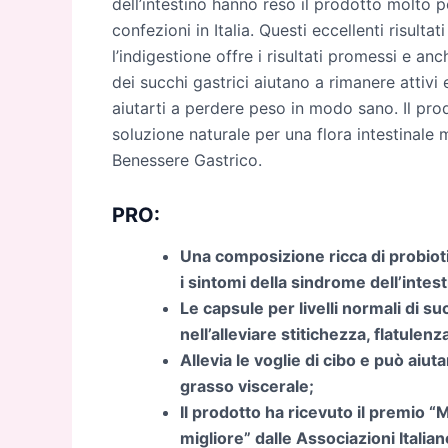
dell’intestino hanno reso il prodotto molto p
confezioni in Italia. Questi eccellenti risult
l’indigestione offre i risultati promessi e a
dei succhi gastrici aiutano a rimanere attivi e
aiutarti a perdere peso in modo sano. Il pro
soluzione naturale per una flora intestinale m
Benessere Gastrico.
PRO:
Una composizione ricca di probiotic
i sintomi della sindrome dell’intesti
Le capsule per livelli normali di s
nell’alleviare stitichezza, flatulen
Allevia le voglie di cibo e può ai
grasso viscerale;
Il prodotto ha ricevuto il premio “
migliore” dalle Associazioni Italia