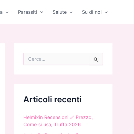
a
Parassiti
Salute
Su di noi
C
e
r
c
a
:
Articoli recenti
Helmixin Recensioni ✅ Prezzo,
Come si usa, Truffa 2026