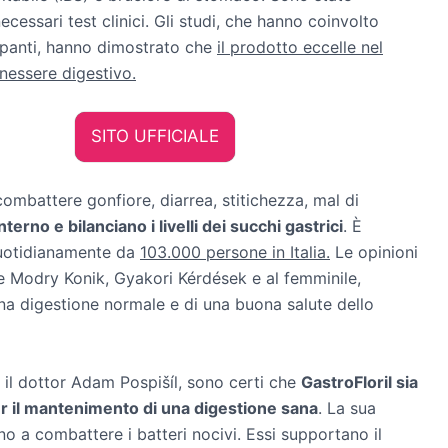
ecessari test clinici. Gli studi, che hanno coinvolto
panti, hanno dimostrato che
il prodotto eccelle nel
enessere digestivo.
SITO UFFICIALE
combattere gonfiore, diarrea, stitichezza, mal di
nterno e bilanciano i livelli dei succhi gastrici
. È
quotidianamente da
103.000 persone in Italia.
Le opinioni
e Modry Konik, Gyakori Kérdések e al femminile,
na digestione normale e di una buona salute dello
 il dottor Adam Pospišíl, sono certi che
GastroFloril sia
er il mantenimento di una digestione sana
. La sua
no a combattere i batteri nocivi. Essi supportano il