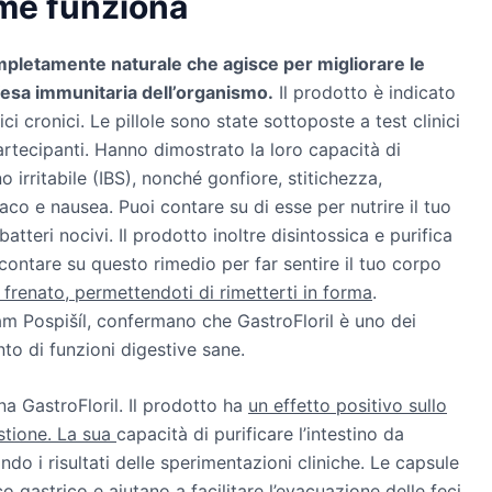
ome funziona
ompletamente naturale che agisce per migliorare le
difesa immunitaria dell’organismo.
Il prodotto è indicato
ci cronici. Le pillole sono state sottoposte a test clinici
rtecipanti. Hanno dimostrato la loro capacità di
no irritabile (IBS), nonché gonfiore, stitichezza,
maco e nausea. Puoi contare su di esse per nutrire il tuo
tteri nocivi. Il prodotto inoltre disintossica e purifica
contare su questo rimedio per far sentire il tuo corpo
 frenato, permettendoti di rimetterti in forma
.
am Pospišíl, confermano che GastroFloril è uno dei
nto di funzioni digestive sane.
a GastroFloril. Il prodotto ha
un effetto positivo sullo
stione. La sua
capacità di purificare l’intestino da
ndo i risultati delle sperimentazioni cliniche. Le capsule
cco gastrico e aiutano a facilitare l’evacuazione delle feci.