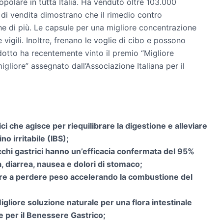
opolare in tutta Italia. Ha venduto oltre 103.000
ati di vendita dimostrano che il rimedio contro
nche di più. Le capsule per una migliore concentrazione
 vigili. Inoltre, frenano le voglie di cibo e possono
dotto ha recentemente vinto il premio “Migliore
igliore” assegnato dall’Associazione Italiana per il
i che agisce per riequilibrare la digestione e alleviare
no irritabile (IBS);
ucchi gastrici hanno un’efficacia confermata del 95%
za, diarrea, nausea e dolori di stomaco;
utare a perdere peso accelerando la combustione del
Migliore soluzione naturale per una flora intestinale
ne per il Benessere Gastrico;