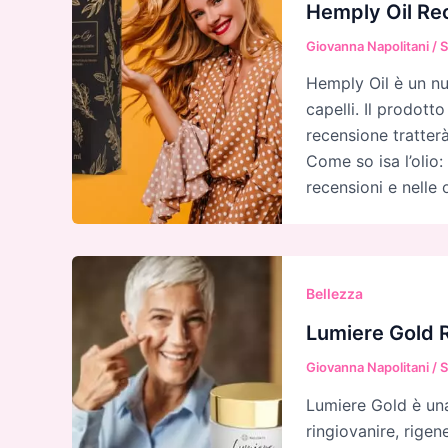
Hemply Oil Rec
Giovanna Napolitani
/
S
Hemply Oil è un nu
capelli. Il prodotto
recensione tratter
Come so isa l’olio:
recensioni e nelle
Bellezza
Lumiere Gold R
Giovanna Napolitani
/
S
Lumiere Gold è un
ringiovanire, rigen