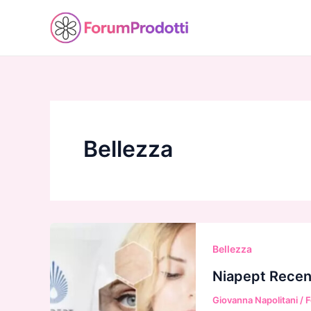
Vai
al
contenuto
Bellezza
Bellezza
Niapept Recens
Giovanna Napolitani
/
F