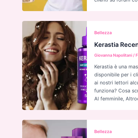
Bellezza
Kerastia Recen
Giovanna Napolitani
/
F
Kerastia è una mas
disponibile per i cl
ai nostri lettori a
funziona? Cosa scr
Al femminile, Alt
Bellezza