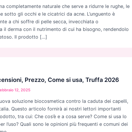
a completamente naturale che serve a ridurre le rughe, le
rse sotto gli occhi e le cicatrici da acne. L’unguento è
nte a chi soffre di pelle secca, invecchiata o
a il derma con il nutrimento di cui ha bisogno, rendendolo
etoso. Il prodotto […]
ensioni, Prezzo, Come si usa, Truffa 2026
ebbraio 12, 2025
uova soluzione biocosmetica contro la caduta dei capelli,
talia. Questo articolo fornirà ai nostri lettori importanti
rodotto, tra cui: Che cos’è e a cosa serve? Come si usa lo
per l’uso? Quali sono le opinioni più frequenti e comuni dei
ome