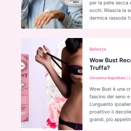
per la pelle secca 
occhi. Rilascia la
dermica rassoda l’
Bellezza
Wow Bust Recen
Truffa?
Giovanna Napolitani
/
L
Wow Bust è una cr
fascino del seno e
L’unguento ipoalle
proattivo il decolle
grandi, più appeti