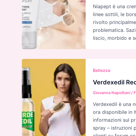
Niapept è una crem
linee sottili, le bo
rivolto principalme
problematica. Sazi
liscio, morbido e s
Bellezza
Verdexedil Rec
Giovanna Napolitani
/
F
Verdexedil è una n
ora disponibile in I
informazioni sul p
spray – istruzioni 
clienti su forum c