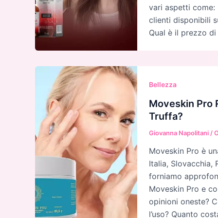
vari aspetti come:
clienti disponibili
Qual è il prezzo di
Bellezza
Moveskin Pro R
Truffa?
Giovanna Napolitani
/
O
Moveskin Pro è una
Italia, Slovacchia,
forniamo approfond
Moveskin Pro e com
opinioni oneste? C
l’uso? Quanto cos