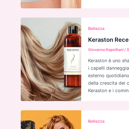
Bellezza
Keraston Rece
Giovanna Napolitani
/
S
Keraston è uno sh
i capelli danneggiat
esterno quotidiano
della crescita dei 
Keraston e i comm
Bellezza