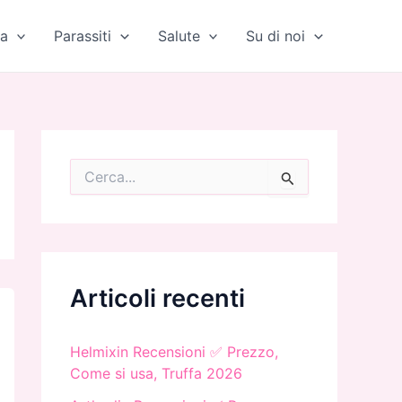
a
Parassiti
Salute
Su di noi
C
e
r
c
a
:
Articoli recenti
Helmixin Recensioni ✅ Prezzo,
Come si usa, Truffa 2026