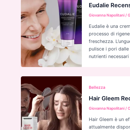
Eudalie Recen
Giovanna Napolitani
/
G
Eudalie è una crem
processo di rigener
freschezza. L’ungu
pulisce i pori dall
nutrienti necessari
Bellezza
Hair Gleem Rec
Giovanna Napolitani
/
O
Hair Gleem è un eff
attualmente disponi