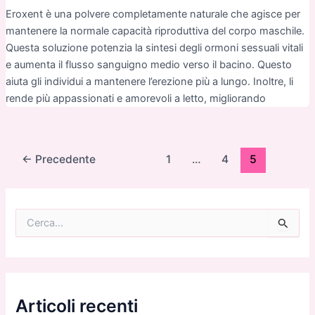
Eroxent è una polvere completamente naturale che agisce per
mantenere la normale capacità riproduttiva del corpo maschile.
Questa soluzione potenzia la sintesi degli ormoni sessuali vitali
e aumenta il flusso sanguigno medio verso il bacino. Questo
aiuta gli individui a mantenere l’erezione più a lungo. Inoltre, li
rende più appassionati e amorevoli a letto, migliorando
Paginazione
←
Precedente
1
…
4
5
articoli
C
e
r
c
a
:
Articoli recenti