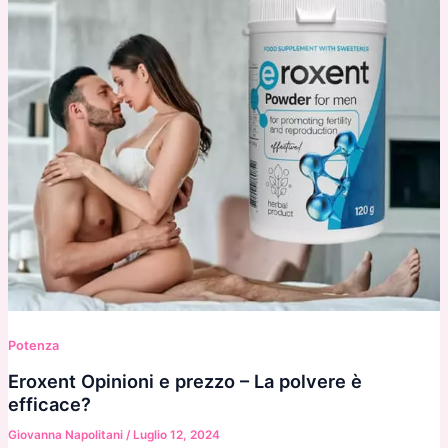
Potenza
Eroxent Opinioni e prezzo – La polvere è
efficace?
Giovanna Napolitani
/
Luglio 12, 2024