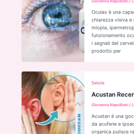
Giovanna Napolitani
/
L
Oculax è una capsu
chiarezza visiva e 
miopia, ipermetrop
funzionamento ocul
i segnali del cerve
prodotto per
Salute
Acustan Recensi
Giovanna Napolitani
/
L
Acustan è una goc
da acufene e ipoac
organica pulisce r