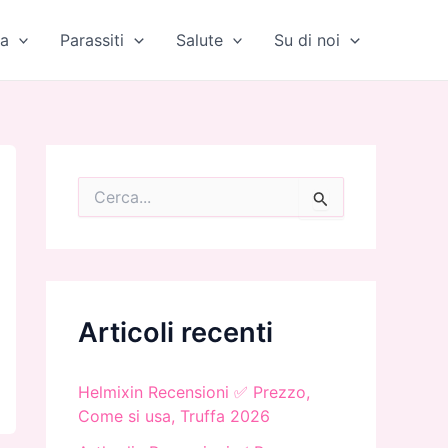
a
Parassiti
Salute
Su di noi
C
e
r
c
a
:
Articoli recenti
Helmixin Recensioni ✅ Prezzo,
Come si usa, Truffa 2026