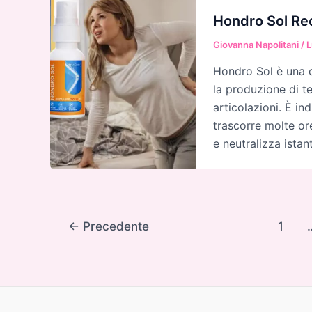
Hondro Sol Rece
Giovanna Napolitani
/
L
Hondro Sol è una 
la produzione di tes
articolazioni. È in
trascorre molte ore
e neutralizza istan
Paginazione
←
Precedente
1
articoli