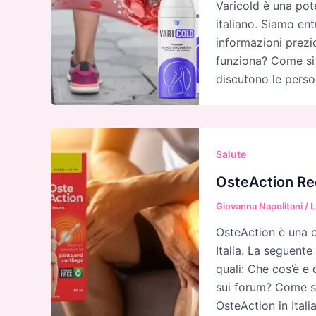
Varicold è una pot
italiano. Siamo ent
informazioni prezi
funziona? Come si 
discutono le perso
Salute
OsteAction Re
Giovanna Napolitani
/
L
OsteAction è una cr
Italia. La seguente
quali: Che cos’è e 
sui forum? Come si 
OsteAction in Itali