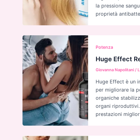
la pressione sangui
proprietà antibatte
Potenza
Huge Effect Re
Giovanna Napolitani
/
L
Huge Effect è un i
per migliorare la po
organiche stabiliz
organi riproduttivi
prestazioni miglior