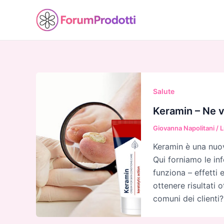
Vai
al
contenuto
Salute
Keramin – Ne v
Giovanna Napolitani
/
L
Keramin è una nuova
Qui forniamo le in
funziona – effetti 
ottenere risultati 
comuni dei clienti?