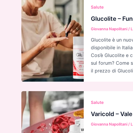
Salute
Glucolite – Fu
Giovanna Napolitani
/
L
Glucolite è un nuo
disponibile in Ital
Cos’è Glucolite e 
sul forum? Come si
il prezzo di Glucoli
Salute
Varicold – Val
Giovanna Napolitani
/
L