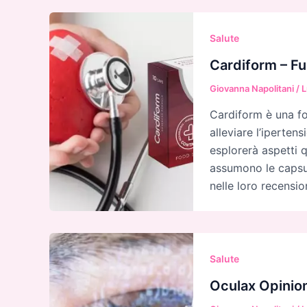
Salute
Cardiform – Fu
Giovanna Napolitani
/
L
Cardiform è una fo
alleviare l’ipertens
esplorerà aspetti 
assumono le capsul
nelle loro recensio
Salute
Oculax Opinion