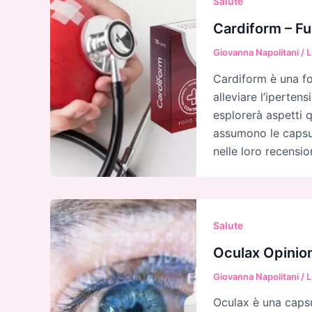
Salute
Cardiform – Fu
Giovanna Napolitani
/
L
Cardiform è una fo
alleviare l’ipertens
esplorerà aspetti 
assumono le capsul
nelle loro recensio
Salute
Oculax Opinion
Giovanna Napolitani
/
L
Oculax è una capsu