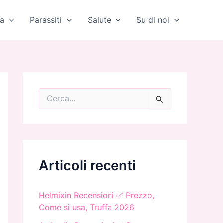
a
Parassiti
Salute
Su di noi
C
e
r
c
a
:
Articoli recenti
Helmixin Recensioni ✅ Prezzo,
Come si usa, Truffa 2026