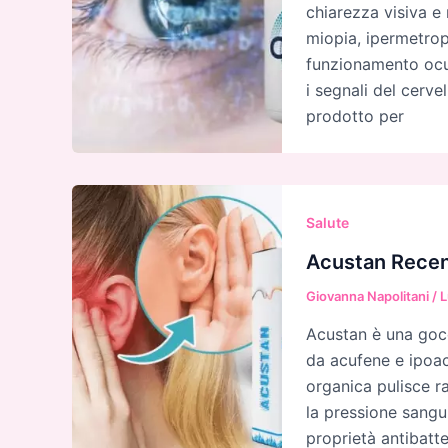
chiarezza visiva e 
miopia, ipermetrop
funzionamento ocul
i segnali del cerve
prodotto per
Salute
Acustan Recensi
Giovanna Napolitani
/
L
Acustan è una goc
da acufene e ipoac
organica pulisce r
la pressione sangui
proprietà antibatte