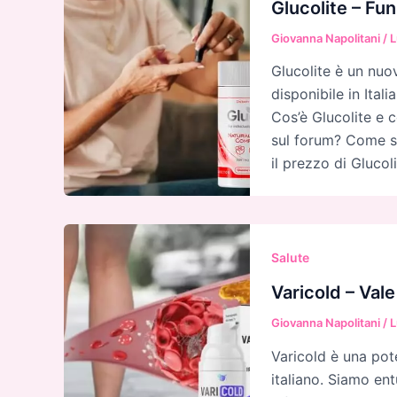
Glucolite – Fu
Giovanna Napolitani
/
L
Glucolite è un nuo
disponibile in Ital
Cos’è Glucolite e 
sul forum? Come si
il prezzo di Glucoli
Salute
Varicold – Val
Giovanna Napolitani
/
L
Varicold è una pot
italiano. Siamo ent