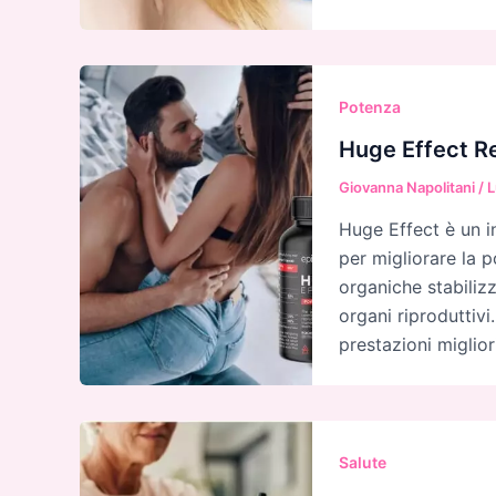
Potenza
Huge Effect Re
Giovanna Napolitani
/
L
Huge Effect è un i
per migliorare la po
organiche stabiliz
organi riproduttivi
prestazioni miglior
Salute