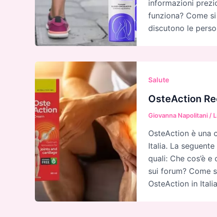
informazioni prezi
funziona? Come si 
discutono le perso
Salute
OsteAction Re
Giovanna Napolitani
/
L
OsteAction è una cr
Italia. La seguente
quali: Che cos’è e 
sui forum? Come si 
OsteAction in Itali